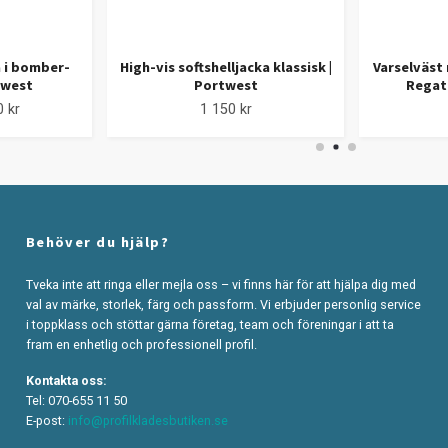
a i bomber-
High-vis softshelljacka klassisk |
Varselväst 
twest
Portwest
Regat
 kr
1 150 kr
Behöver du hjälp?
Tveka inte att ringa eller mejla oss – vi finns här för att hjälpa dig med
val av märke, storlek, färg och passform. Vi erbjuder personlig service
i toppklass och stöttar gärna företag, team och föreningar i att ta
fram en enhetlig och professionell profil.
Kontakta oss:
Tel: 070-655 11 50
E-post:
info@profilkladesbutiken.se