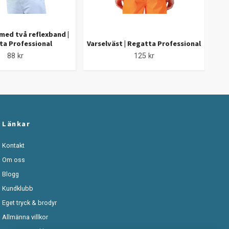
med två reflexband |
ta Professional
Varselväst | Regatta Professional
88 kr
125 kr
Länkar
Kontakt
Om oss
Blogg
Kundklubb
Eget tryck & brodyr
Allmänna villkor