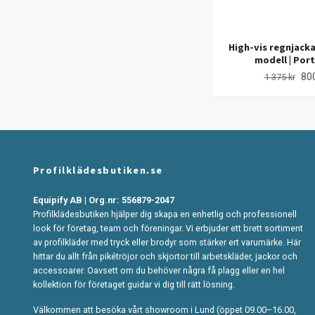
High-vis regnjack
modell | Por
800
1 375 kr
Profilklädesbutiken.se
Equipify AB | Org.nr: 556879-2047
Profilklädesbutiken hjälper dig skapa en enhetlig och professionell
look för företag, team och föreningar. Vi erbjuder ett brett sortiment
av profilkläder med tryck eller brodyr som stärker ert varumärke. Här
hittar du allt från pikétröjor och skjortor till arbetskläder, jackor och
accessoarer. Oavsett om du behöver några få plagg eller en hel
kollektion för företaget guidar vi dig till rätt lösning.
Välkommen att besöka vårt showroom i Lund (öppet 09.00–16.00,