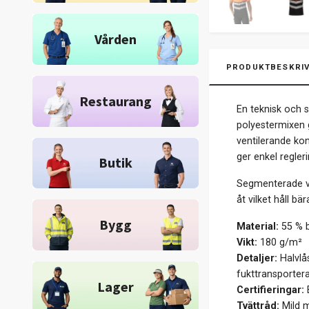
Vården
PRODUKTBESKRIV
Restaurang
En teknisk och 
polyestermixen g
ventilerande ko
ger enkel regleri
Butik
Segmenterade vär
åt vilket håll b
Bygg
Material:
55 % b
Vikt:
180 g/m²
Detaljer:
Halvlås
fukttransportera
Lager
Certifieringar:
E
Tvättråd:
Mild m