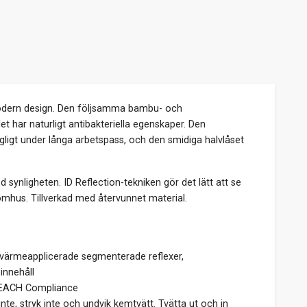
modern design. Den följsamma bambu- och
t har naturligt antibakteriella egenskaper. Den
igt under långa arbetspass, och den smidiga halvlåset
ynligheten. ID Reflection-tekniken gör det lätt att se
tomhus. Tillverkad med återvunnet material.
, värmeapplicerade segmenterade reflexer,
innehåll
, REACH Compliance
te, stryk inte och undvik kemtvätt. Tvätta ut och in