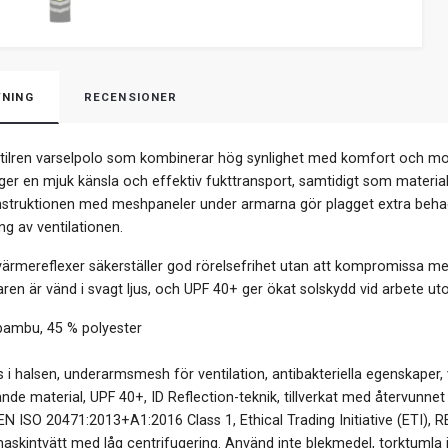
NING
RECENSIONER
stilren varselpolo som kombinerar hög synlighet med komfort och 
er en mjuk känsla och effektiv fukttransport, samtidigt som materiale
nstruktionen med meshpaneler under armarna gör plagget extra behagl
ng av ventilationen.
mereflexer säkerställer god rörelsefrihet utan att kompromissa med s
äraren är vänd i svagt ljus, och UPF 40+ ger ökat solskydd vid arbete u
ambu, 45 % polyester
 i halsen, underarmsmesh för ventilation, antibakteriella egenskaper
nde material, UPF 40+, ID Reflection-teknik, tillverkat med återvunnet 
N ISO 20471:2013+A1:2016 Class 1, Ethical Trading Initiative (ETI)
askintvätt med låg centrifugering. Använd inte blekmedel, torktumla in