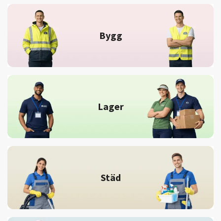
Bygg
Lager
Städ