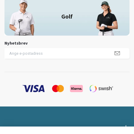
Golf
Nyhetsbrev
Profilklädesbutiken.se