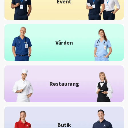
Event
Vården
Restaurang
Butik