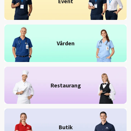
Event
Vården
Restaurang
Butik