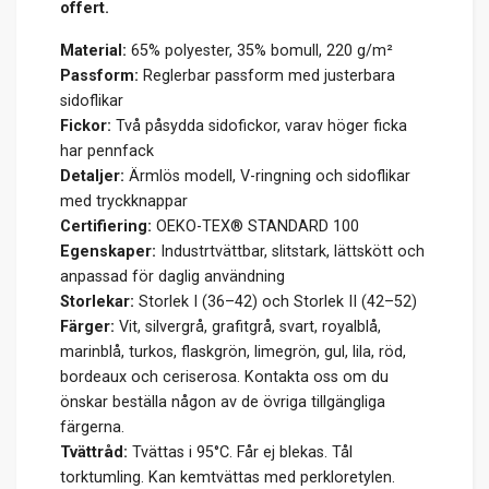
offert.
Material:
65% polyester, 35% bomull, 220 g/m²
Passform:
Reglerbar passform med justerbara
sidoflikar
Fickor:
Två påsydda sidofickor, varav höger ficka
har pennfack
Detaljer:
Ärmlös modell, V-ringning och sidoflikar
med tryckknappar
Certifiering:
OEKO-TEX® STANDARD 100
Egenskaper:
Industrtvättbar, slitstark, lättskött och
anpassad för daglig användning
Storlekar:
Storlek I (36–42) och Storlek II (42–52)
Färger:
Vit, silvergrå, grafitgrå, svart, royalblå,
marinblå, turkos, flaskgrön, limegrön, gul, lila, röd,
bordeaux och ceriserosa. Kontakta oss om du
önskar beställa någon av de övriga tillgängliga
färgerna.
Tvättråd:
Tvättas i 95°C. Får ej blekas. Tål
torktumling. Kan kemtvättas med perkloretylen.