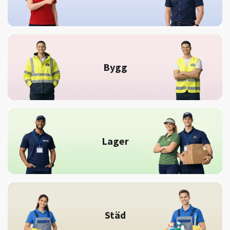
Bygg
Lager
Städ