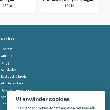
Hooligan®
i 30+ motiv | Mulligan Hooligan®
h
450 kr
180 kr
Länkar
Kontakt
Om oss
Blogg
Kundklubb
Eget tryck & brodyr
Allmänna villkor
Byte, retur, reklamation
Nyhetsbrev
Vi använder cookies
Logga in
Vi använder cookies för att anpassa det innehåll