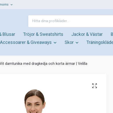
. moms
& Blusar
Tröjor & Sweatshirts
Jackor & Västar
B
Accessoarer & Giveaways
Skor
Träningskläd
Vit damtunika med dragkedja och korta ärmar | Velilla