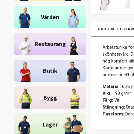
Vården
PRODUKTBESKRIV
Restaurang
Arbetstunika för
skönhetsvård. D
hög komfort bibe
Korta ärmar ger 
Butik
professionellt ut
Material:
65% po
Vikt:
190 g/m²
Bygg
Färg:
Vit
Stängning:
Dra
Passform:
Delv
Lager