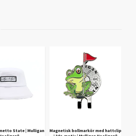
metto State | Mulligan
Magnetisk bollmarkör med hattclip
Bitc