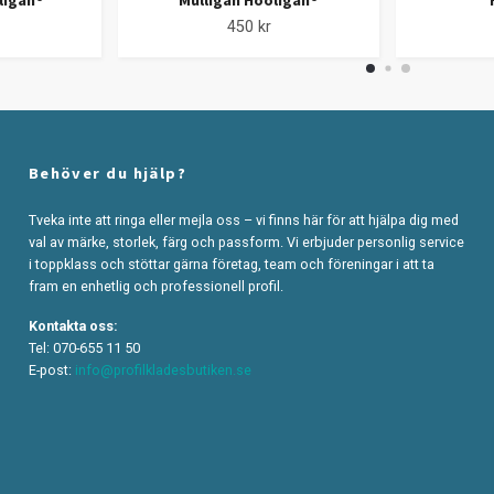
oligan®
Mulligan Hooligan®
450 kr
Behöver du hjälp?
Tveka inte att ringa eller mejla oss – vi finns här för att hjälpa dig med
val av märke, storlek, färg och passform. Vi erbjuder personlig service
i toppklass och stöttar gärna företag, team och föreningar i att ta
fram en enhetlig och professionell profil.
Kontakta oss:
Tel: 070-655 11 50
E-post:
info@profilkladesbutiken.se