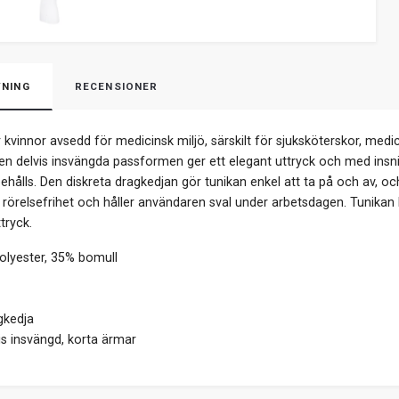
NING
RECENSIONER
 kvinnor avsedd för medicinsk miljö, särskilt för sjuksköterskor, me
en delvis insvängda passformen ger ett elegant uttryck och med insni
hålls. Den diskreta dragkedjan gör tunikan enkel att ta på och av, och d
rörelsefrihet och håller användaren sval under arbetsdagen. Tunikan 
tryck.
lyester, 35% bomull
gkedja
is insvängd, korta ärmar