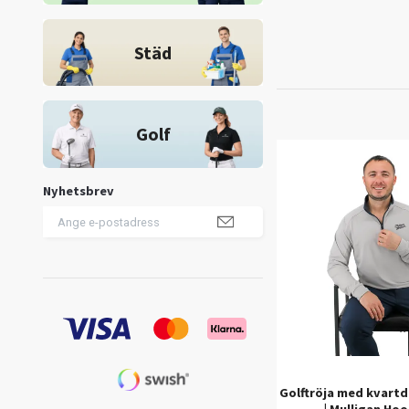
Städ
Golf
Nyhetsbrev
Golftröja med kvartd