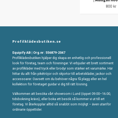
| Mulligan Ho
800 kr
Profilklädesbutiken.se
Equipify AB | Org.nr: 556879-2047
Profilklädesbutiken hjälper dig skapa en enhetlig och professionell
look för företag, team och föreningar. Vi erbjuder ett brett sortiment
av profilkläder med tryck eller brodyr som stärker ert varumärke. Här
hittar du allt från pikétröjor och skjortor till arbetskläder, jackor och
accessoarer. Oavsett om du behöver några få plagg eller en hel
kollektion för företaget guidar vi dig till rätt lösning.
Välkommen att besöka vårt showroom i Lund (öppet 09.00–16.00,
tidsbokning krävs), eller boka ett besök så kommer vi ut till ert
företag. Vi återkopplar alltid så snabbt som möjligt – även utanför
ordinarie öppettider.