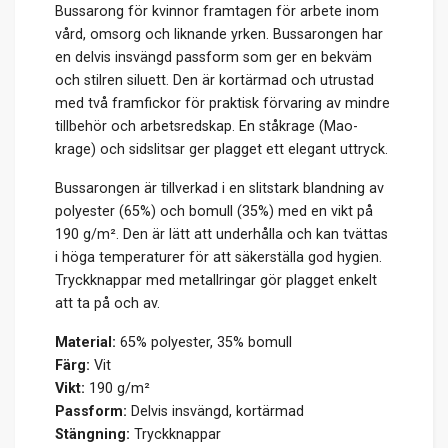
Bussarong för kvinnor framtagen för arbete inom
vård, omsorg och liknande yrken. Bussarongen har
en delvis insvängd passform som ger en bekväm
och stilren siluett. Den är kortärmad och utrustad
med två framfickor för praktisk förvaring av mindre
tillbehör och arbetsredskap. En ståkrage (Mao-
krage) och sidslitsar ger plagget ett elegant uttryck.
Bussarongen är tillverkad i en slitstark blandning av
polyester (65%) och bomull (35%) med en vikt på
190 g/m². Den är lätt att underhålla och kan tvättas
i höga temperaturer för att säkerställa god hygien.
Tryckknappar med metallringar gör plagget enkelt
att ta på och av.
Material:
65% polyester, 35% bomull
Färg:
Vit
Vikt:
190 g/m²
Passform:
Delvis insvängd, kortärmad
Stängning:
Tryckknappar