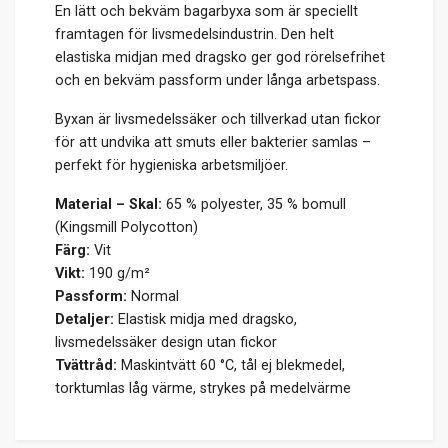
En lätt och bekväm bagarbyxa som är speciellt
framtagen för livsmedelsindustrin. Den helt
elastiska midjan med dragsko ger god rörelsefrihet
och en bekväm passform under långa arbetspass.
Byxan är livsmedelssäker och tillverkad utan fickor
för att undvika att smuts eller bakterier samlas –
perfekt för hygieniska arbetsmiljöer.
Material – Skal:
65 % polyester, 35 % bomull
(Kingsmill Polycotton)
Färg:
Vit
Vikt:
190 g/m²
Passform:
Normal
Detaljer:
Elastisk midja med dragsko,
livsmedelssäker design utan fickor
Tvättråd:
Maskintvätt 60 °C, tål ej blekmedel,
torktumlas låg värme, strykes på medelvärme