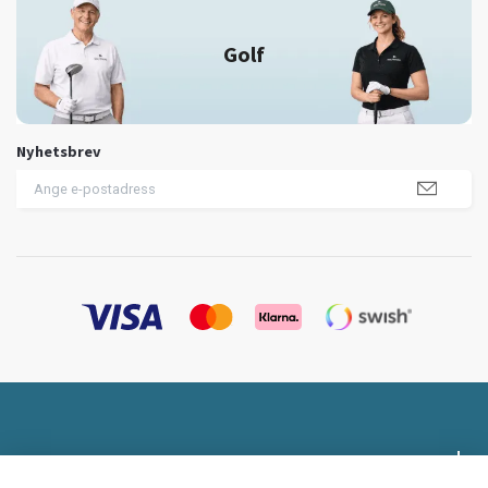
Golf
Nyhetsbrev
Profilklädesbutiken.se