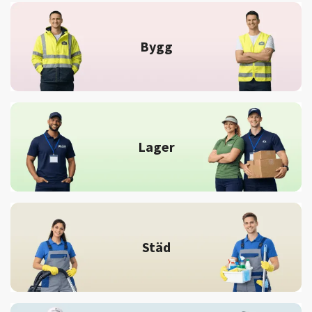
Bygg
Lager
Städ