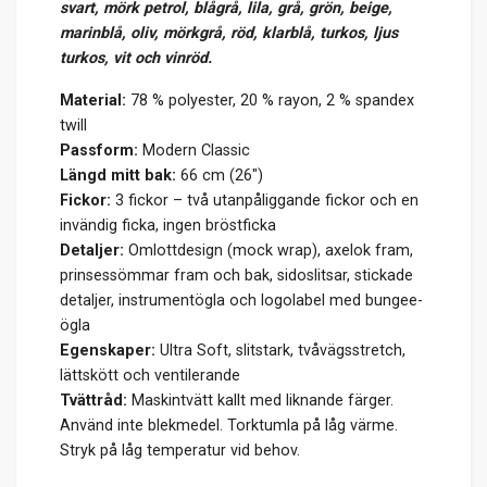
svart, mörk petrol, blågrå, lila, grå, grön, beige,
marinblå, oliv, mörkgrå, röd, klarblå, turkos, ljus
turkos, vit och vinröd.
Material:
78 % polyester, 20 % rayon, 2 % spandex
twill
Passform:
Modern Classic
Längd mitt bak:
66 cm (26")
Fickor:
3 fickor – två utanpåliggande fickor och en
invändig ficka, ingen bröstficka
Detaljer:
Omlottdesign (mock wrap), axelok fram,
prinsessömmar fram och bak, sidoslitsar, stickade
detaljer, instrumentögla och logolabel med bungee-
ögla
Egenskaper:
Ultra Soft, slitstark, tvåvägsstretch,
lättskött och ventilerande
Tvättråd:
Maskintvätt kallt med liknande färger.
Använd inte blekmedel. Torktumla på låg värme.
Stryk på låg temperatur vid behov.