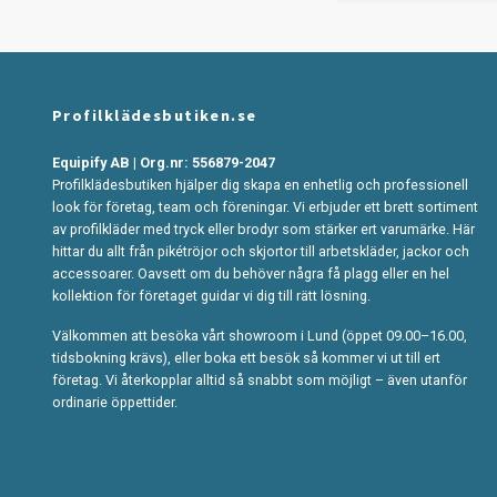
Profilklädesbutiken.se
Equipify AB | Org.nr: 556879-2047
Profilklädesbutiken hjälper dig skapa en enhetlig och professionell
look för företag, team och föreningar. Vi erbjuder ett brett sortiment
av profilkläder med tryck eller brodyr som stärker ert varumärke. Här
hittar du allt från pikétröjor och skjortor till arbetskläder, jackor och
accessoarer. Oavsett om du behöver några få plagg eller en hel
kollektion för företaget guidar vi dig till rätt lösning.
Välkommen att besöka vårt showroom i Lund (öppet 09.00–16.00,
tidsbokning krävs), eller boka ett besök så kommer vi ut till ert
företag. Vi återkopplar alltid så snabbt som möjligt – även utanför
ordinarie öppettider.