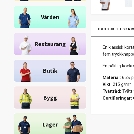
Vården
PRODUKTBESKRIV
Restaurang
En klassisk kort
fem tryckknappa
En pålitlig kock
Butik
Material:
65% po
Vikt:
215 g/m²
Tvättråd:
Tvätt 9
Bygg
Certifieringar:
Lager