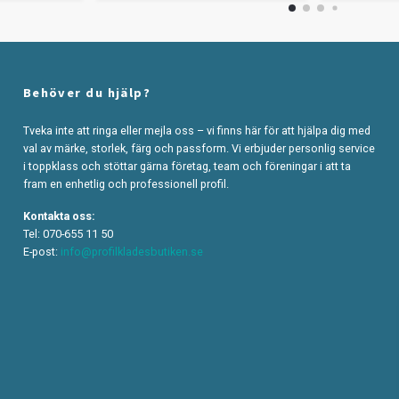
Behöver du hjälp?
Tveka inte att ringa eller mejla oss – vi finns här för att hjälpa dig med
val av märke, storlek, färg och passform. Vi erbjuder personlig service
i toppklass och stöttar gärna företag, team och föreningar i att ta
fram en enhetlig och professionell profil.
Kontakta oss:
Tel: 070-655 11 50
E-post:
info@profilkladesbutiken.se