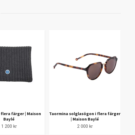
 flera färger | Maison
Taormina solglasögon i flera färger
Baylé
| Maison Baylé
t
1 200 kr
2 000 kr