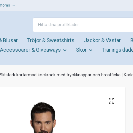
. moms
& Blusar
Tröjor & Sweatshirts
Jackor & Västar
B
Accessoarer & Giveaways
Skor
Träningskläd
Slitstark kortärmad kockrock med tryckknappar och bröstficka | Kar