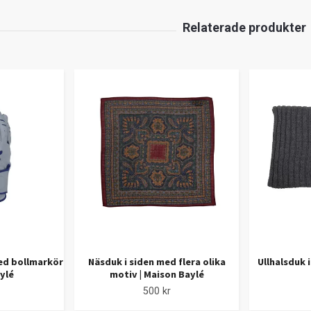
ed bollmarkör
Näsduk i siden med flera olika
Ullhalsduk i
aylé
motiv | Maison Baylé
500 kr