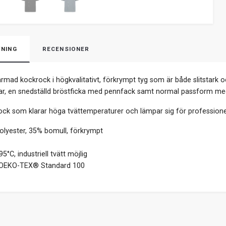
NING
RECENSIONER
ärmad kockrock i högkvalitativt, förkrympt tyg som är både slitstark 
r, en snedställd bröstficka med pennfack samt normal passform med
rock som klarar höga tvättemperaturer och lämpar sig för professionel
lyester, 35% bomull, förkrympt
5°C, industriell tvätt möjlig
OEKO-TEX® Standard 100