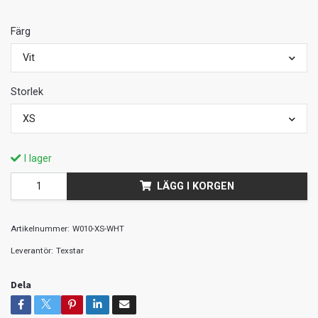
Färg
Vit
Storlek
XS
I lager
LÄGG I KORGEN
Artikelnummer:
W010-XS-WHT
Leverantör:
Texstar
Dela