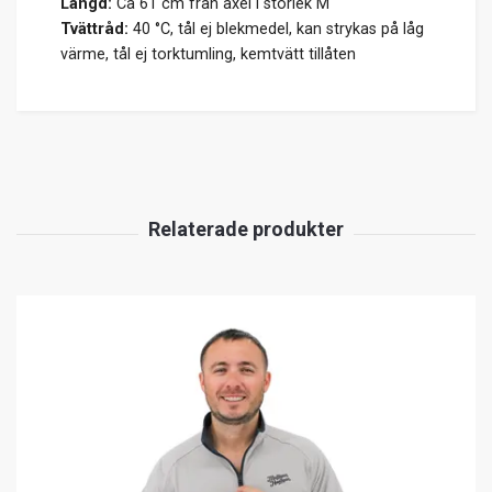
Längd:
Ca 61 cm från axel i storlek M
Tvättråd:
40 °C, tål ej blekmedel, kan strykas på låg
värme, tål ej torktumling, kemtvätt tillåten