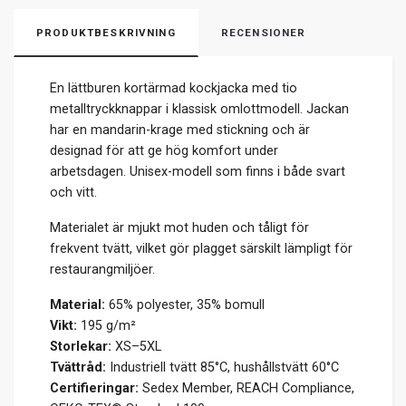
PRODUKTBESKRIVNING
RECENSIONER
En lättburen kortärmad kockjacka med tio
metalltryckknappar i klassisk omlottmodell. Jackan
har en mandarin-krage med stickning och är
designad för att ge hög komfort under
arbetsdagen. Unisex-modell som finns i både svart
och vitt.
Materialet är mjukt mot huden och tåligt för
frekvent tvätt, vilket gör plagget särskilt lämpligt för
restaurangmiljöer.
Material:
65% polyester, 35% bomull
Vikt:
195 g/m²
Storlekar:
XS–5XL
Tvättråd:
Industriell tvätt 85°C, hushållstvätt 60°C
Certifieringar:
Sedex Member, REACH Compliance,