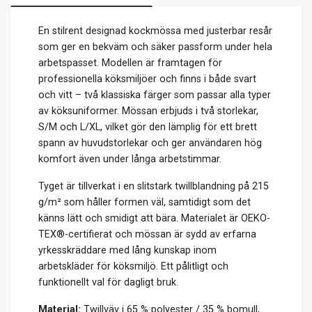
En stilrent designad kockmössa med justerbar resår
som ger en bekväm och säker passform under hela
arbetspasset. Modellen är framtagen för
professionella köksmiljöer och finns i både svart
och vitt – två klassiska färger som passar alla typer
av köksuniformer. Mössan erbjuds i två storlekar,
S/M och L/XL, vilket gör den lämplig för ett brett
spann av huvudstorlekar och ger användaren hög
komfort även under långa arbetstimmar.
Tyget är tillverkat i en slitstark twillblandning på 215
g/m² som håller formen väl, samtidigt som det
känns lätt och smidigt att bära. Materialet är OEKO-
TEX®-certifierat och mössan är sydd av erfarna
yrkesskräddare med lång kunskap inom
arbetskläder för köksmiljö. Ett pålitligt och
funktionellt val för dagligt bruk.
Material:
Twillväv i 65 % polyester / 35 % bomull,