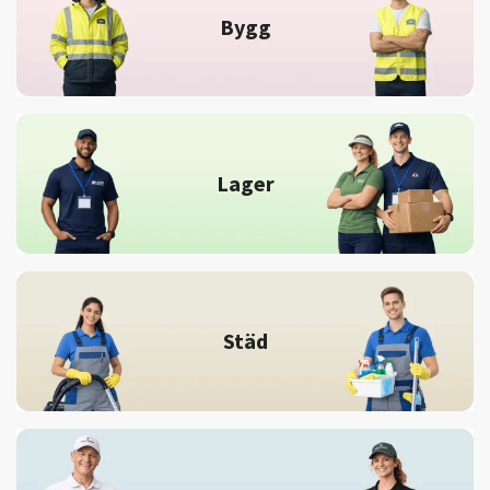
Bygg
Lager
Städ