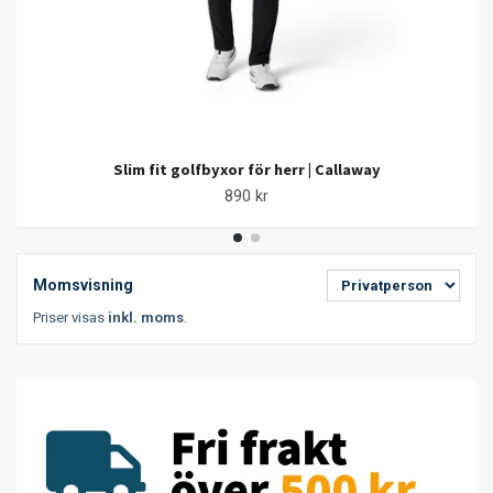
Slim fit golfbyxor för herr | Callaway
890 kr
Momsvisning
Priser visas
inkl. moms
.