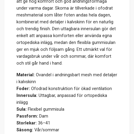
att ge hög komfort och god andningsförmåga
under varma dagar. Skorna är tillverkade i ofodrat
meshmaterial som låter foten andas hela dagen,
kombinerat med detaljer i kalvskinn för en naturlig
och trendig finish. Den uttagbara innersulan gör det
enkelt att anpassa komforten eller använda egna
ortopediska inlägg, medan den flexibla gummisulan
ger en mjuk och följsam gång. Ett utmärkt val för
vardagsbruk under vår och sommar, där komfort
och stil går hand i hand.
Material:
Ovandel i andningsbart mesh med detaljer
i kalvskinn
Foder:
Ofodrad konstruktion för ökad ventilation
Innersula:
Uttagbar, anpassad för ortopediska
inlägg
Sula:
Flexibel gummisula
Passform:
Dam
Storlekar:
36–41
Säsong:
Vår/sommar