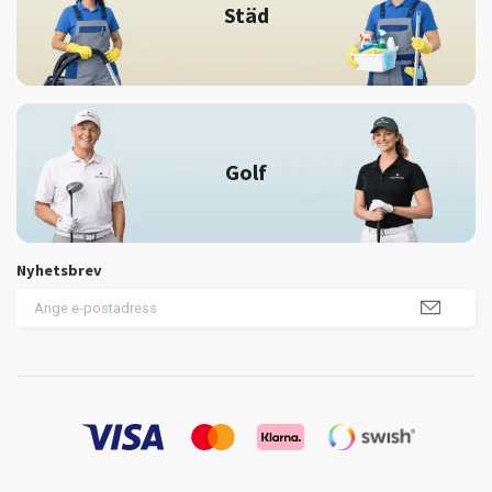
Städ
Golf
Nyhetsbrev