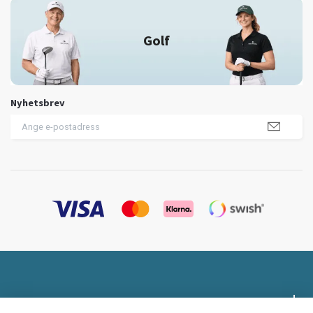
Golf
Nyhetsbrev
Profilklädesbutiken.se