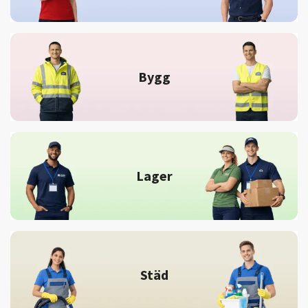
Bygg
Lager
Städ