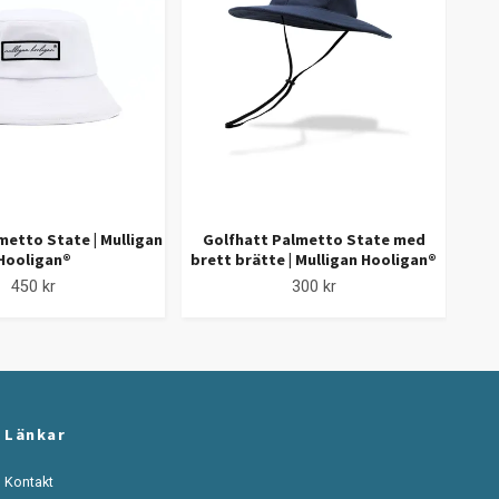
metto State | Mulligan
Golfhatt Palmetto State med
Mikr
Hooligan®
brett brätte | Mulligan Hooligan®
450 kr
300 kr
Länkar
Kontakt