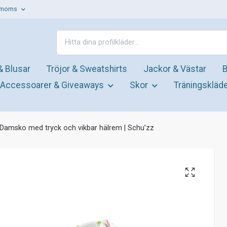
. moms
& Blusar
Tröjor & Sweatshirts
Jackor & Västar
B
Accessoarer & Giveaways
Skor
Träningskläd
Damsko med tryck och vikbar hälrem | Schu’zz