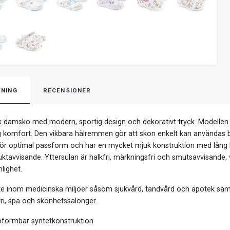
NING
RECENSIONER
ark damsko med modern, sportig design och dekorativt tryck. Modellen
g komfort. Den vikbara hälremmen gör att skon enkelt kan användas b
r optimal passform och har en mycket mjuk konstruktion med lång livs
uktavvisande. Yttersulan är halkfri, märkningsfri och smutsavvisande, 
lighet.
te inom medicinska miljöer såsom sjukvård, tandvård och apotek samt
tri, spa och skönhetssalonger.
ormbar syntetkonstruktion