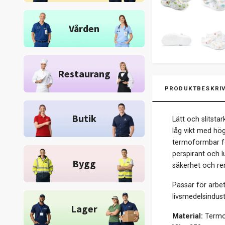
Vården
Restaurang
PRODUKTBESKRIV
Butik
Lätt och slitst
låg vikt med hö
termoformbar fö
perspirant och l
Bygg
säkerhet och ren
Passar för arbe
livsmedelsindus
Lager
Material:
Termof