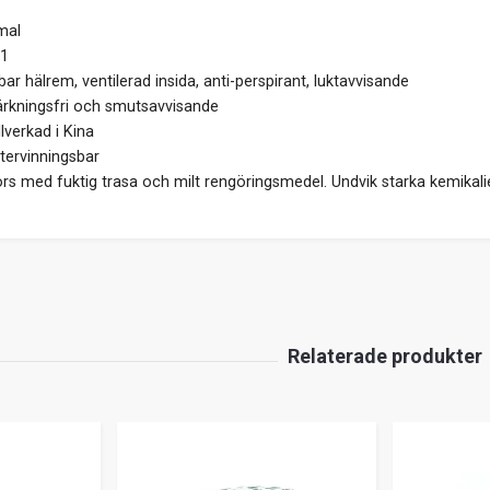
mal
1
ar hälrem, ventilerad insida, anti-perspirant, luktavvisande
ärkningsfri och smutsavvisande
llverkad i Kina
ervinningsbar
s med fuktig trasa och milt rengöringsmedel. Undvik starka kemikalier