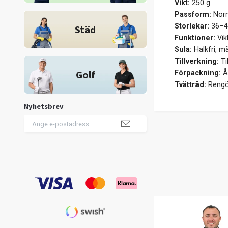
Vikt:
250 g
Passform:
Nor
Storlekar:
36–4
Städ
Funktioner:
Vikb
Sula:
Halkfri, m
Tillverkning:
Ti
Golf
Förpackning:
Åt
Tvättråd:
Rengör
Nyhetsbrev