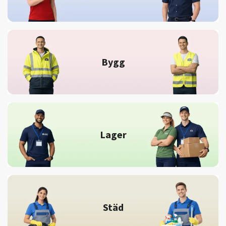
Bygg
Lager
Städ