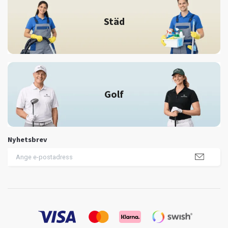
Städ
Golf
Nyhetsbrev