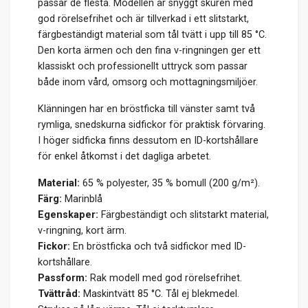
passar de flesta. Modellen är snyggt skuren med
god rörelsefrihet och är tillverkad i ett slitstarkt,
färgbeständigt material som tål tvätt i upp till 85 °C.
Den korta ärmen och den fina v-ringningen ger ett
klassiskt och professionellt uttryck som passar
både inom vård, omsorg och mottagningsmiljöer.
Klänningen har en bröstficka till vänster samt två
rymliga, snedskurna sidfickor för praktisk förvaring.
I höger sidficka finns dessutom en ID-kortshållare
för enkel åtkomst i det dagliga arbetet.
Material:
65 % polyester, 35 % bomull (200 g/m²).
Färg:
Marinblå
Egenskaper:
Färgbeständigt och slitstarkt material,
v-ringning, kort ärm.
Fickor:
En bröstficka och två sidfickor med ID-
kortshållare.
Passform:
Rak modell med god rörelsefrihet.
Tvättråd:
Maskintvätt 85 °C. Tål ej blekmedel.