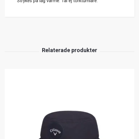
Strykes på låg värme. Tål ej torktumlare.