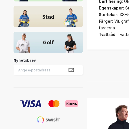
Certifiering:
OE
Egenskaper:
St
Storlekar:
XS–5
Städ
Färger:
Vit, gra
färgerna.
Tvättråd:
Tvätta
Golf
Nyhetsbrev