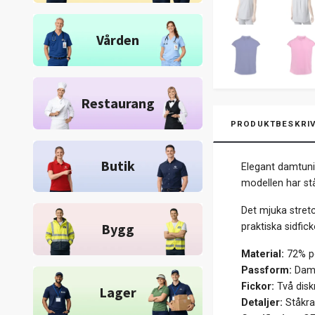
Vården
Restaurang
PRODUKTBESKRIV
Butik
Elegant damtuni
modellen har st
Det mjuka stret
Bygg
praktiska sidfic
Material:
72% po
Passform:
Damm
Fickor:
Två diskr
Lager
Detaljer:
Ståkra