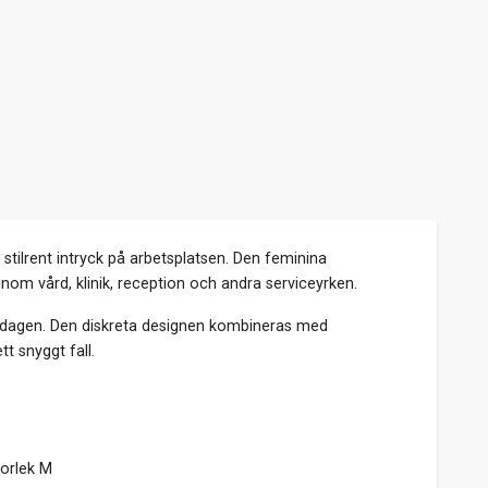
tilrent intryck på arbetsplatsen. Den feminina
m vård, klinik, reception och andra serviceyrken.
tsdagen. Den diskreta designen kombineras med
t snyggt fall.
torlek M