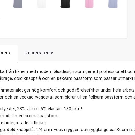
NING
RECENSIONER
ka från Exner med modern blusdesign som ger ett professionellt och s
åkrage, dold knappslå och en bekväm passform som passar utmärkt ino
chmaterialet ger hög komfort och god rörelsefrihet under hela arbe
kor och en veckad ryggdetalj som bidrar till en följsam passform och et
lyester, 23% viskos, 5% elastan, 180 g/m²
odell med normal passform
et integrerade sidfickor
ge, dold knappslå, 1/4-ärm, veck i ryggen och rygglängd ca 72 cm i s