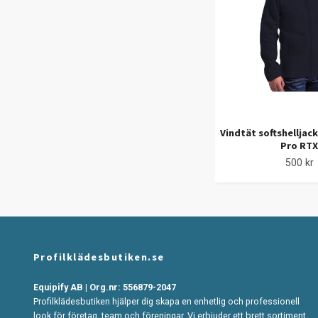
Vindtät softshelljacka
Pro RTX
500 kr
Profilklädesbutiken.se
Equipify AB | Org.nr: 556879-2047
Profilklädesbutiken hjälper dig skapa en enhetlig och professionell
look för företag, team och föreningar. Vi erbjuder ett brett sortiment