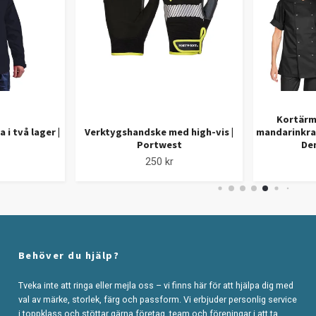
Kortärm
 i två lager |
Verktygshandske med high-vis |
mandarinkra
Portwest
De
250 kr
Behöver du hjälp?
Tveka inte att ringa eller mejla oss – vi finns här för att hjälpa dig med
val av märke, storlek, färg och passform. Vi erbjuder personlig service
i toppklass och stöttar gärna företag, team och föreningar i att ta