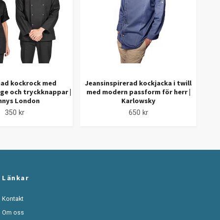
ad kockrock med
Jeansinspirerad kockjacka i twill
Cr
ge och tryckknappar |
med modern passform för herr |
hals
nnys London
Karlowsky
350 kr
650 kr
Länkar
Kontakt
Om oss