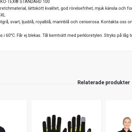
KO-TEX® STANDARD 100
retchmaterial, lättskött kvalitet, god rörelsefrihet, mjuk känsla och 
XL
fitgrå, svart, ljusblå, royalblå, marinblå och ceriserosa. Kontakta oss 
s i 60°C. Får ej blekas. Tål kemtvätt med perkloretylen. Stryks på låg 