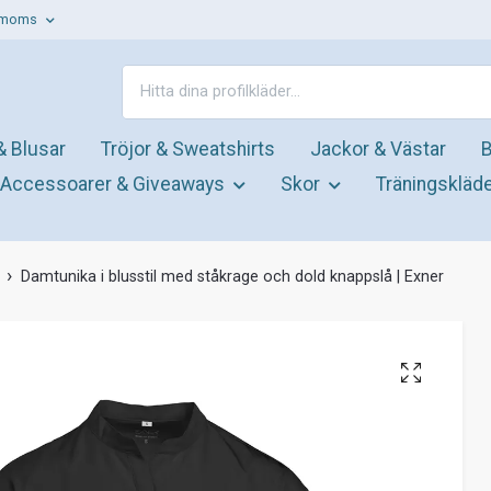
. moms
& Blusar
Tröjor & Sweatshirts
Jackor & Västar
B
Accessoarer & Giveaways
Skor
Träningskläd
Damtunika i blusstil med ståkrage och dold knappslå | Exner