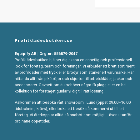
Profilklädesbutiken.se
Equipify AB | Org.nr: 556879-2047
Profilklädesbutiken hjälper dig skapa en enhetlig och professionell
look för företag, team och föreningar. Vi erbjuder ett brett sortiment
av profilkläder med tryck eller brodyr som stärker ert varumärke. Här
hittar du allt från pikétröjor och skjortor till arbetskläder, jackor och
accessoarer. Oavsett om du behöver några få plagg eller en hel
kollektion för företaget guidar vi dig till rätt lösning.
Välkommen att besöka vårt showroom i Lund (öppet 09.00–16.00,
tidsbokning krävs), eller boka ett besök så kommer vi ut till ert
företag. Vi återkopplar alltid så snabbt som möjligt – även utanför
ordinarie öppettider.