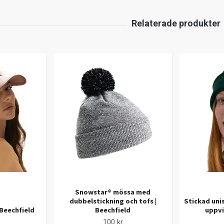
Snowstar® mössa med
dubbelstickning och tofs |
Stickad uni
Beechfield
Beechfield
uppvi
100 kr