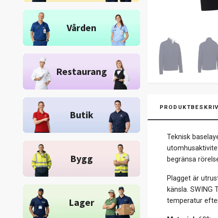
Vården
Restaurang
PRODUKTBESKRIV
Butik
Teknisk baselay
utomhusaktivite
Bygg
begränsa rörels
Plagget är utrus
känsla. SWING TE
Lager
temperatur efter