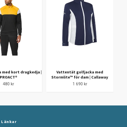
a med kort dragkedja |
Vattentät golfjacka med
Gol
PROACT®
Stormlite™ för dam | Callaway
480 kr
1 690 kr
Länkar