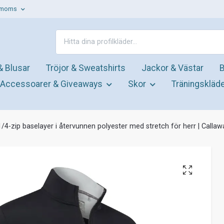
. moms
& Blusar
Tröjor & Sweatshirts
Jackor & Västar
B
Accessoarer & Giveaways
Skor
Träningskläd
1/4-zip baselayer i återvunnen polyester med stretch för herr | Callaw