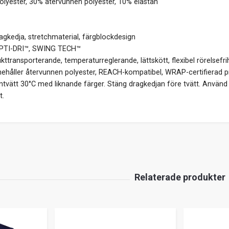
lyester, 30% återvunnen polyester, 10% elastan
agkedja, stretchmaterial, färgblockdesign
TI-DRI™, SWING TECH™
kttransporterande, temperaturreglerande, lättskött, flexibel rörelsefri
ehåller återvunnen polyester, REACH-kompatibel, WRAP-certifierad p
tvätt 30°C med liknande färger. Stäng dragkedjan före tvätt. Använd 
t.