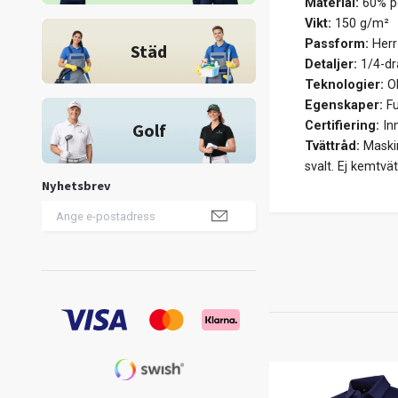
Material:
60% po
Vikt:
150 g/m²
Passform:
Herr
Städ
Detaljer:
1/4-dr
Teknologier:
OP
Egenskaper:
Fu
Certifiering:
Inn
Golf
Tvättråd:
Maskin
svalt. Ej kemtvät
Nyhetsbrev